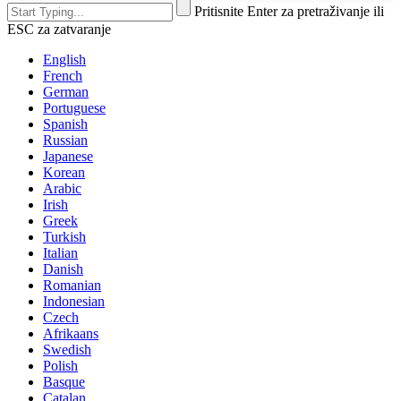
Pritisnite Enter za pretraživanje ili
ESC za zatvaranje
English
French
German
Portuguese
Spanish
Russian
Japanese
Korean
Arabic
Irish
Greek
Turkish
Italian
Danish
Romanian
Indonesian
Czech
Afrikaans
Swedish
Polish
Basque
Catalan