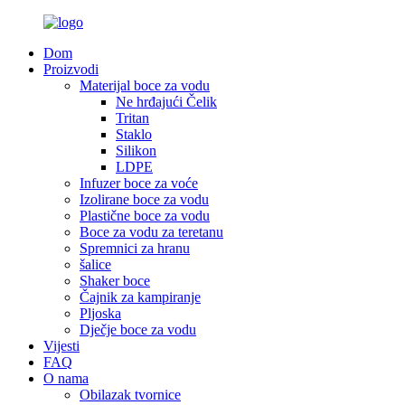
Dom
Proizvodi
Materijal boce za vodu
Ne hrđajući Čelik
Tritan
Staklo
Silikon
LDPE
Infuzer boce za voće
Izolirane boce za vodu
Plastične boce za vodu
Boce za vodu za teretanu
Spremnici za hranu
šalice
Shaker boce
Čajnik za kampiranje
Pljoska
Dječje boce za vodu
Vijesti
FAQ
O nama
Obilazak tvornice