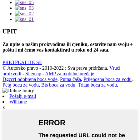
UPIT
Za upite o našim proizvodima ili cjeniku, ostavite nam svoju e-
poštu i mi ćemo vas kontaktirati u roku od 24 sata.
PRETPLATITE SE
© Autorsko pravo - 2010-2022 : Sva prava pridržana.
Vrući
proizvodi
-
Sitemap
-
AMP za mobilne uređaje
Dgccrf odobrena boca vode
,
Putna čaša
,
Prijenosna boca za vodu
,
Petg boca za vodu
,
Bts boca za vodu
,
Tritan boca za vodu
,
Pošalji e-mail
Williame
x