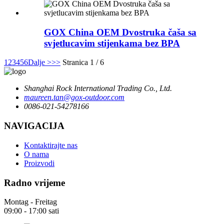
GOX China OEM Dvostruka čaša sa
svjetlucavim stijenkama bez BPA
1
2
3
4
5
6
Dalje >
>>
Stranica 1 / 6
Shanghai Rock International Trading Co., Ltd.
maureen.tan@gox-outdoor.com
0086-021-54278166
NAVIGACIJA
Kontaktirajte nas
O nama
Proizvodi
Radno vrijeme
Montag - Freitag
09:00 - 17:00 sati