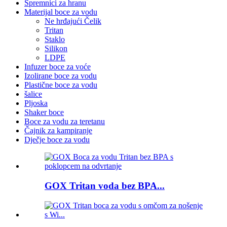
Spremnici za hranu
Materijal boce za vodu
Ne hrđajući Čelik
Tritan
Staklo
Silikon
LDPE
Infuzer boce za voće
Izolirane boce za vodu
Plastične boce za vodu
šalice
Pljoska
Shaker boce
Boce za vodu za teretanu
Čajnik za kampiranje
Dječje boce za vodu
GOX Tritan voda bez BPA...