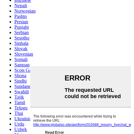
Burmese
Nepali
Norwegian
Pashto
Persian
Punjabi
Serbian
Sesotho
Sinhala
Slovak
Slovenian
Somali
Samoan
Scots Gaelic
Shona
Sindhi
Sundanese
Swahili
Tajik
Tamil
Telugu
Thai
Ukrainian
Urdu
Uzbek