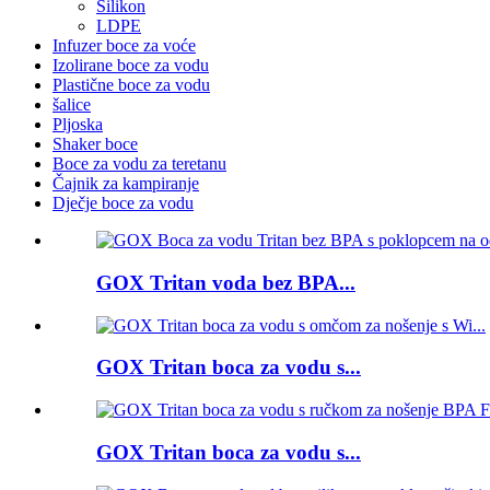
Silikon
LDPE
Infuzer boce za voće
Izolirane boce za vodu
Plastične boce za vodu
šalice
Pljoska
Shaker boce
Boce za vodu za teretanu
Čajnik za kampiranje
Dječje boce za vodu
GOX Tritan voda bez BPA...
GOX Tritan boca za vodu s...
GOX Tritan boca za vodu s...