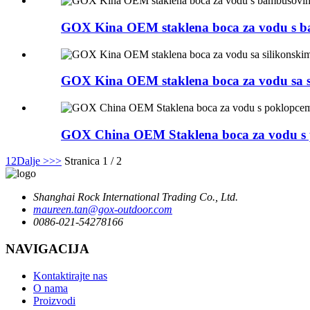
GOX Kina OEM staklena boca za vodu s b
GOX Kina OEM staklena boca za vodu sa s
GOX China OEM Staklena boca za vodu s po
1
2
Dalje >
>>
Stranica 1 / 2
Shanghai Rock International Trading Co., Ltd.
maureen.tan@gox-outdoor.com
0086-021-54278166
NAVIGACIJA
Kontaktirajte nas
O nama
Proizvodi