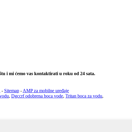
štu i mi ćemo vas kontaktirati u roku od 24 sata.
i
-
Sitemap
-
AMP za mobilne uređaje
 vodu
,
Dgccrf odobrena boca vode
,
Tritan boca za vodu
,