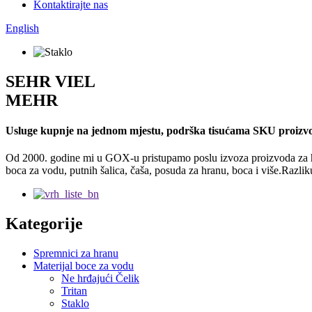
Kontaktirajte nas
English
SEHR VIEL
MEHR
Usluge kupnje na jednom mjestu, podrška tisućama SKU proizv
Od 2000. godine mi u GOX-u pristupamo poslu izvoza proizvoda za hid
boca za vodu, putnih šalica, čaša, posuda za hranu, boca i više.Razlikuj
Kategorije
Spremnici za hranu
Materijal boce za vodu
Ne hrđajući Čelik
Tritan
Staklo