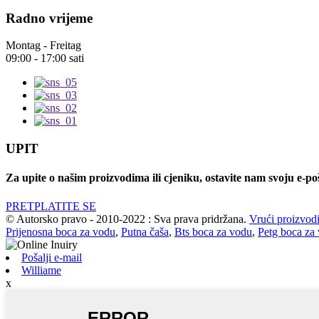
Radno vrijeme
Montag - Freitag
09:00 - 17:00 sati
UPIT
Za upite o našim proizvodima ili cjeniku, ostavite nam svoju e-po
PRETPLATITE SE
© Autorsko pravo - 2010-2022 : Sva prava pridržana.
Vrući proizvod
Prijenosna boca za vodu
,
Putna čaša
,
Bts boca za vodu
,
Petg boca za
Pošalji e-mail
Williame
x