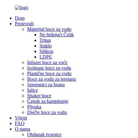
Dom
Proizvodi
Materijal boce za vodu
Ne hrđajući Čelik
Tritan
Staklo
Silikon
LDPE
Infuzer boce za voće
Izolirane boce za vodu
Plastične boce za vodu
Boce za vodu za teretanu
Spremnici za hranu
šalice
Shaker boce
Čajnik za kampiranje
Pljoska
Dječje boce za vodu
Vijesti
FAQ
O nama
Obilazak tvornice