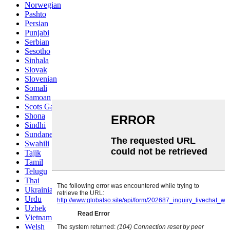
Norwegian
Pashto
Persian
Punjabi
Serbian
Sesotho
Sinhala
Slovak
Slovenian
Somali
Samoan
Scots Gaelic
Shona
Sindhi
Sundanese
Swahili
Tajik
Tamil
Telugu
Thai
Ukrainian
Urdu
Uzbek
Vietnamese
Welsh