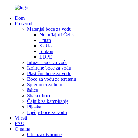
Dom
Proizvodi
Materijal boce za vodu
Ne hrđajući Čelik
Tritan
Staklo
Silikon
LDPE
Infuzer boce za voće
Izolirane boce za vodu
Plastične boce za vodu
Boce za vodu za teretanu
Spremnici za hranu
šalice
Shaker boce
Čajnik za kampiranje
Pljoska
Dječje boce za vodu
Vijesti
FAQ
O nama
Obilazak tvornice