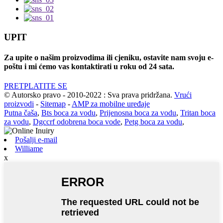
UPIT
Za upite o našim proizvodima ili cjeniku, ostavite nam svoju e-
poštu i mi ćemo vas kontaktirati u roku od 24 sata.
PRETPLATITE SE
© Autorsko pravo - 2010-2022 : Sva prava pridržana.
Vrući
proizvodi
-
Sitemap
-
AMP za mobilne uređaje
Putna čaša
,
Bts boca za vodu
,
Prijenosna boca za vodu
,
Tritan boca
za vodu
,
Dgccrf odobrena boca vode
,
Petg boca za vodu
,
Pošalji e-mail
Williame
x