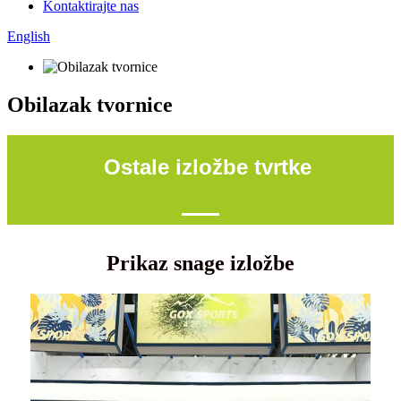
Kontaktirajte nas
English
Obilazak tvornice
Ostale izložbe tvrtke
Prikaz snage izložbe